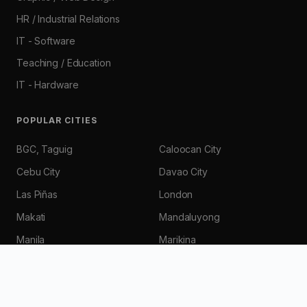
HR / Industrial Relations
IT - Software
Teaching / Education
IT - Hardware
POPULAR CITIES
BGC, Taguig
Caloocan City
Cebu City
Davao City
Las Piñas
London
Makati
Mandaluyong
Manila
Marikina
Muntinlupa
New York
Parañaque
Pasay